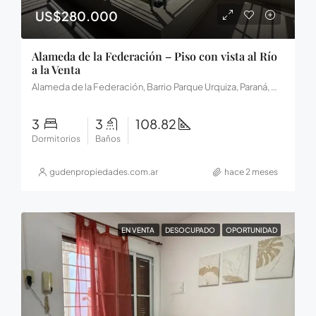
US$280.000
Alameda de la Federación – Piso con vista al Río
a la Venta
Alameda de la Federación, Barrio Parque Urquiza, Paraná, Municipio de Paraná, Distrito Sauce, Departamento Paraná, Entre Ríos, E3100, Argentina
3
3
108.82
Dormitorios
Baños
gudenpropiedades.com.ar
hace 2 meses
EN VENTA
DESOCUPADO
OPORTUNIDAD