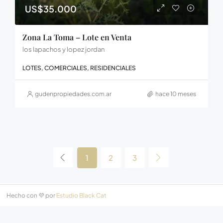
US$35.000
Zona La Toma – Lote en Venta
los lapachos y lopez jordan
LOTES, COMERCIALES, RESIDENCIALES
gudenpropiedades.com.ar
hace 10 meses
1
2
3
Hecho con 💜 por
Estudio Black Cat