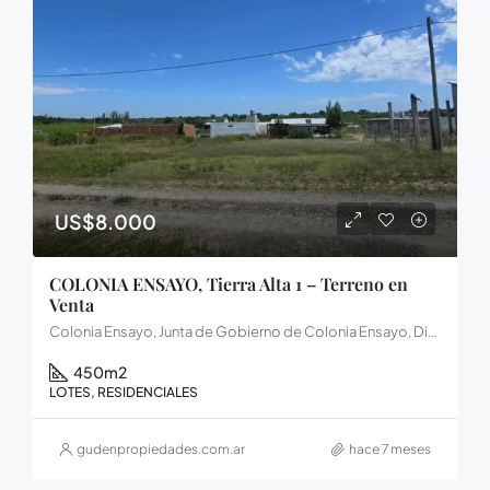
US$8.000
COLONIA ENSAYO, Tierra Alta 1 – Terreno en
Venta
Colonia Ensayo, Junta de Gobierno de Colonia Ensayo, Distrito Salto, Departamento Diamante, Entre Ríos, Argentina
450
m2
LOTES, RESIDENCIALES
gudenpropiedades.com.ar
hace 7 meses