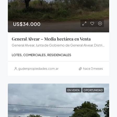
US$34.000
General Alvear – Media hectárea en Venta
General Alvear, Junta de Gobierno de General Alvear, Distrito Palmar, Departamento Diamante, Entre Ríos, Argentina
LOTES, COMERCIALES, RESIDENCIALES
gudenpropiedades.com.ar
hace 3 meses
EN VENTA
OPORTUNIDAD