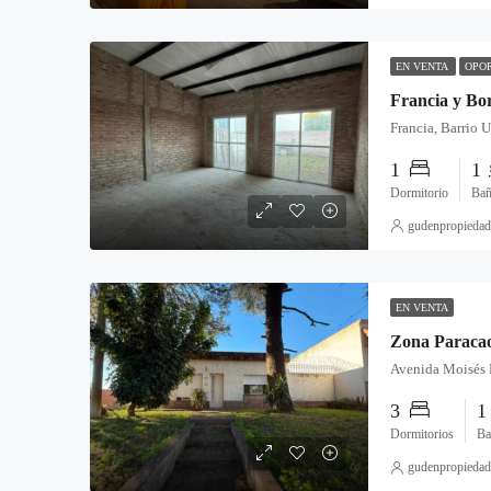
EN VENTA
OPO
1
1
Dormitorio
Ba
gudenpropiedad
EN VENTA
3
Dormitorios
Ba
gudenpropiedad