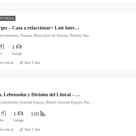
RTUNIDAD
Francia y Borges – Casa a refaccionar+ Lote lateral independiente en Venta
Francia, Barrio Universitario, Paraná, Municipio de Paraná, Distrito Sauce, Departamento Paraná, Entre Ríos, 3102, Argentina
1
ño
Garage
es.com.ar
hace 1 mes
Zona Paracao, Lebensohn y División del Litoral – Casa en Venta
Avenida Moisés Lebensohn, General Espejo, Barrio General Espejo, Paraná, Municipio de Paraná, Distrito Sauce, Departamento Paraná, Entre Ríos, E3104HMA, Argentina
1
1
110
ño
Garage
es.com.ar
hace 1 mes