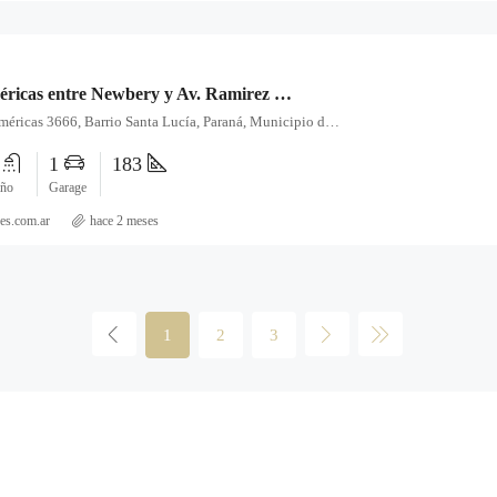
Av. de las Américas entre Newbery y Av. Ramirez – Casa en Venta
Avenida de las Américas 3666, Barrio Santa Lucía, Paraná, Municipio de Paraná, Distrito Sauce, Departamento Paraná, Entre Ríos, E3104HMA, Argentina
1
1
183
ño
Garage
es.com.ar
hace 2 meses
1
2
3