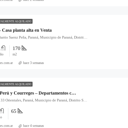
UALMENTE ALQUILADO
 Casa planta alta en Venta
325, 9 de Julio, Barrio Saenz Peña, Paraná, Municipio de Paraná, Distrito Sauce, Departamento Paraná, Entre Ríos, 3100, Argentina
1
170
ño
m2
es.com.ar
hace 3 semanas
UALMENTE ALQUILADO
Zona centro, Perú y Courreges – Departamentos con renta en Venta
376, Perú, Barrio 33 Orientales, Paraná, Municipio de Paraná, Distrito Sauce, Departamento Paraná, Entre Ríos, 3100, Argentina
65
ño
es.com.ar
hace 4 semanas