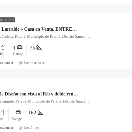
RTUNIDAD
Zona Zanni y Larralde – Casa en Venta. ENTREGA + FINANCIACIÓN.
Juan Garrigó, Los Cedros, Paraná, Municipio de Paraná, Distrito Sauce, Departamento Paraná, Entre Ríos, E3106LEQ, Argentina
1
1
75
ño
Garage
es.com.ar
hace 4 semanas
Loft + mono de Diseño con vista al Río y doble renta temporal
Cortada 8, Bajada Grande, Paraná, Municipio de Paraná, Distrito Sauce, Departamento Paraná, Entre Ríos, E3100, Argentina
1
162
os
Garage
es.com.ar
hace 1 mes