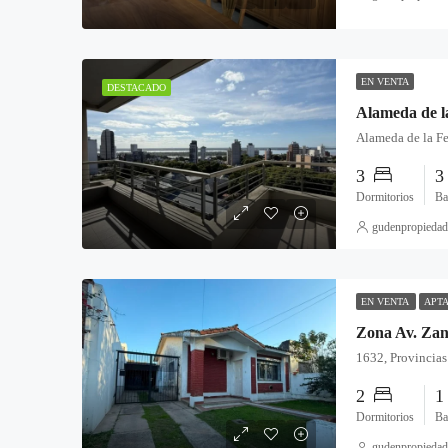
EN VENTA
DESTACADO
3
Dormitorios
Ba
gudenpropiedad
EN VENTA
APTA
Zona Av. Zan
2
Dormitorios
Ba
gudenpropiedad