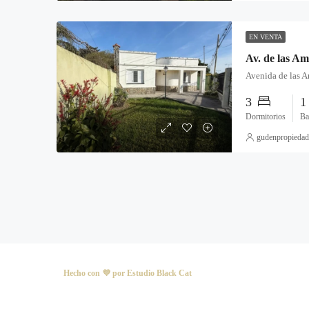
EN VENTA
3
Dormitorios
Ba
gudenpropiedad
Hecho con 💜 por
Estudio Black Cat