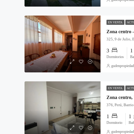
EN VENTA
ACT
Zona centro –
3
Dormitorios
Ba
gudenpropiedad
EN VENTA
ACT
1
1
Dormitorio
Ba
gudenpropiedad