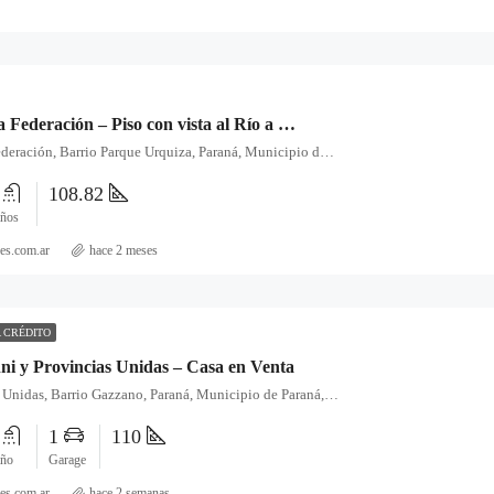
Alameda de la Federación – Piso con vista al Río a la Venta
Alameda de la Federación, Barrio Parque Urquiza, Paraná, Municipio de Paraná, Distrito Sauce, Departamento Paraná, Entre Ríos, E3100, Argentina
3
108.82
ños
es.com.ar
hace 2 meses
 CRÉDITO
ni y Provincias Unidas – Casa en Venta
1632, Provincias Unidas, Barrio Gazzano, Paraná, Municipio de Paraná, Distrito Sauce, Departamento Paraná, Entre Ríos, 3102, Argentina
1
1
110
ño
Garage
es.com.ar
hace 2 semanas