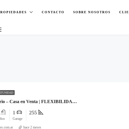
PROPIEDADES
CONTACTO
SOBRE NOSOTROS
CLI
RTUNIDAD
Zona Seminario – Casa en Venta | FLEXIBILIDADES DE PAGO
2
1
255
ños
Garage
es.com.ar
hace 2 meses