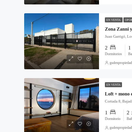
EN VENTA
OPO
2
Dormitorios
Ba
gudenpropiedad
EN VENTA
1
2
Dormitorio
Bañ
gudenpropiedad