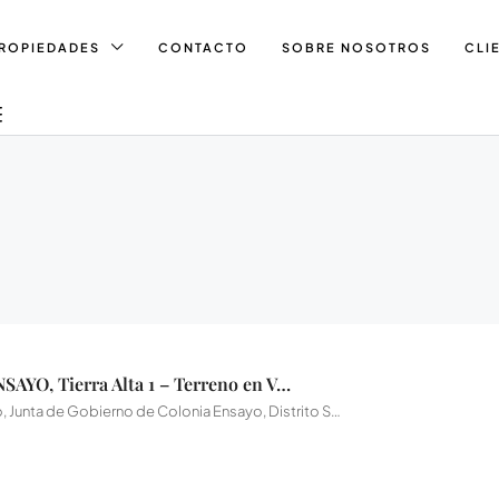
ROPIEDADES
CONTACTO
SOBRE NOSOTROS
CLI
COLONIA ENSAYO, Tierra Alta 1 – Terreno en Venta
Colonia Ensayo, Junta de Gobierno de Colonia Ensayo, Distrito Salto, Departamento Diamante, Entre Ríos, Argentina