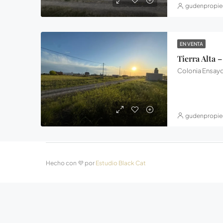
gudenpropie
EN VENTA
Tierra Alta 
gudenpropie
Hecho con 💜 por
Estudio Black Cat