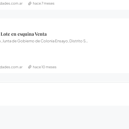
dades.com.ar
hace 7 meses
– Lote en esquina Venta
Colonia Ensayo, Junta de Gobierno de Colonia Ensayo, Distrito Salto, Departamento Diamante, Entre Ríos, Argentina
dades.com.ar
hace 10 meses