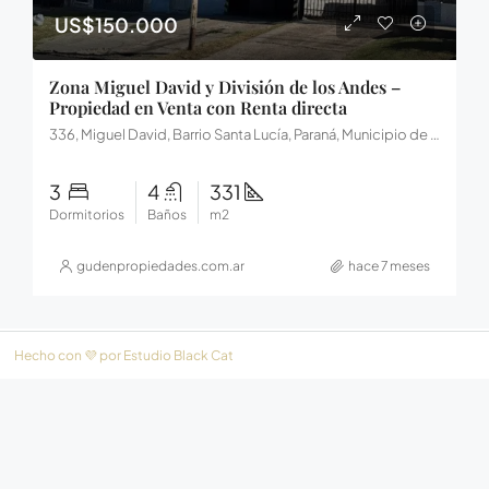
US$150.000
Zona Miguel David y División de los Andes –
Propiedad en Venta con Renta directa
336, Miguel David, Barrio Santa Lucía, Paraná, Municipio de Paraná, Distrito Sauce, Departamento Paraná, E3104HMA, Argentina
3
4
331
Dormitorios
Baños
m2
gudenpropiedades.com.ar
hace 7 meses
Hecho con 💜 por
Estudio Black Cat