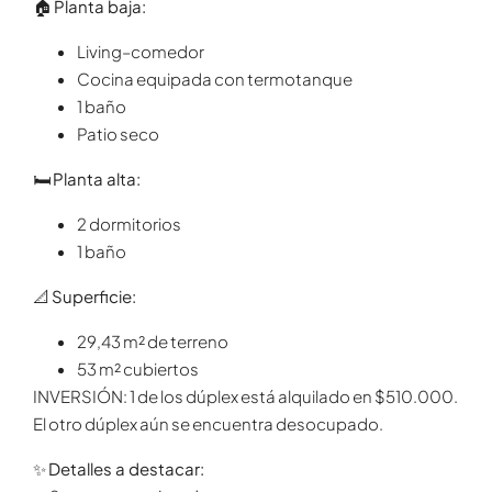
🏠
Planta baja:
Living–comedor
Cocina equipada con termotanque
1 baño
Patio seco
🛏
Planta alta:
2 dormitorios
1 baño
📐
Superficie:
29,43 m² de terreno
53 m² cubiertos
INVERSIÓN: 1 de los dúplex está alquilado en $510.000.
El otro dúplex aún se encuentra desocupado.
✨
Detalles a destacar: