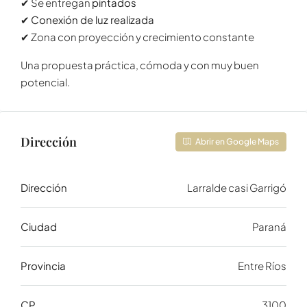
✔ Se entregan
pintados
✔
Conexión de luz realizada
✔ Zona con proyección y crecimiento constante
Una propuesta práctica, cómoda y con muy buen
potencial.
Dirección
Abrir en Google Maps
Dirección
Larralde casi Garrigó
Ciudad
Paraná
Provincia
Entre Ríos
CP
3100