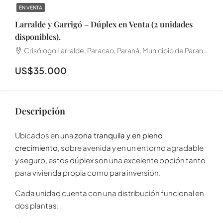
EN VENTA
Larralde y Garrigó – Dúplex en Venta (2 unidades
disponibles).
Crisólogo Larralde, Paracao, Paraná, Municipio de Paraná, Distrito Sauce, Departamento Paraná, E3104HMA, Argentina
US$35.000
Descripción
Ubicados en una
zona tranquila y en pleno
crecimiento
, sobre avenida y en un entorno agradable
y seguro, estos dúplex son una excelente opción tanto
para vivienda propia como para inversión.
Cada unidad cuenta con una distribución funcional en
dos plantas: