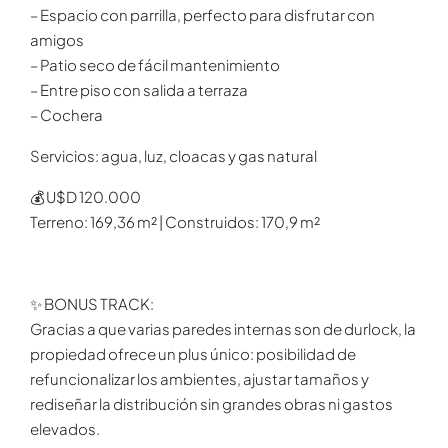
– Espacio con parrilla, perfecto para disfrutar con
amigos
– Patio seco de fácil mantenimiento
– Entre piso con salida a terraza
– Cochera
Servicios: agua, luz, cloacas y gas natural
💰 U$D 120.000
Terreno: 169,36 m² | Construidos: 170,9 m²
✨ BONUS TRACK:
Gracias a que varias paredes internas son de durlock, la
propiedad ofrece un plus único: posibilidad de
refuncionalizar los ambientes, ajustar tamaños y
rediseñar la distribución sin grandes obras ni gastos
elevados.