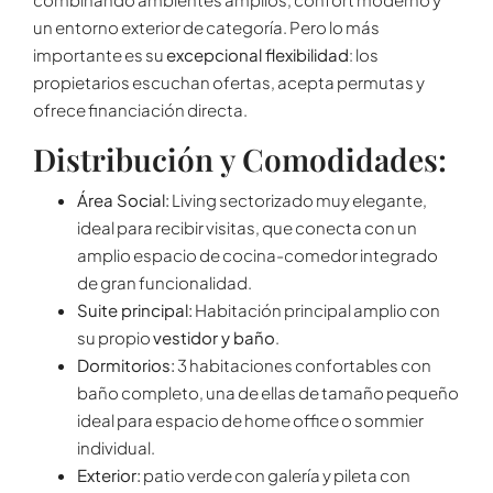
un entorno exterior de categoría. Pero lo más
importante es su
excepcional flexibilidad
: los
propietarios escuchan ofertas, acepta permutas y
ofrece financiación directa.
Distribución y Comodidades:
Área Social:
Living sectorizado muy elegante,
ideal para recibir visitas, que conecta con un
amplio espacio de cocina-comedor integrado
de gran funcionalidad.
Suite principal:
Habitación principal amplio con
su propio
vestidor y baño
.
Dormitorios:
3 habitaciones confortables con
baño completo, una de ellas de tamaño pequeño
ideal para espacio de home office o sommier
individual.
Exterior:
patio verde con galería y pileta con