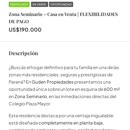
DESTACADO
EN VENTA
OPORTUNIDAD
Zona Seminario – Casa en Venta | FLEXIBILIDADES
DE PAGO
US$190.000
Descripción
¿Buscás el hogar definitivo para tu familia en una de las
zonas más residenciales, seguras y prestigiosas de
Paraná? En
Guden Propiedades
presentamos una
oportunidad única sobre un lote en esquina de
600 m²
en
Zona Seminario
, en las inmediaciones directas del
Colegio Plaza Mayor.
Esta residencia destaca por una ventaja inigualable:
está diseñada
completamente en planta baja
,
combinando ambientes amplios, confort moderno y