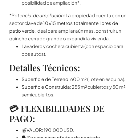
posibilidad de ampliación*.
*Potencial de ampliación
:
La propiedad cuenta con un
sector clave de
10×15 metros totalmente libres de
patio verde
, ideal para ampliar aún más, construir un
quincho cerrado grande o expandir la vivienda.
Lavadero y cochera cubierta (con espacio para
dos autos).
Detalles Técnicos:
Superficie de Terreno:
600 m² (Lote en esquina).
Superficie Construida:
255 m² cubiertos y 50 m²
semicubiertos.
💳 FLEXIBILIDADES DE
PAGO:
💰
VALOR:
190.000 USD.
🗣️
Se escuchan ofertas de contado.