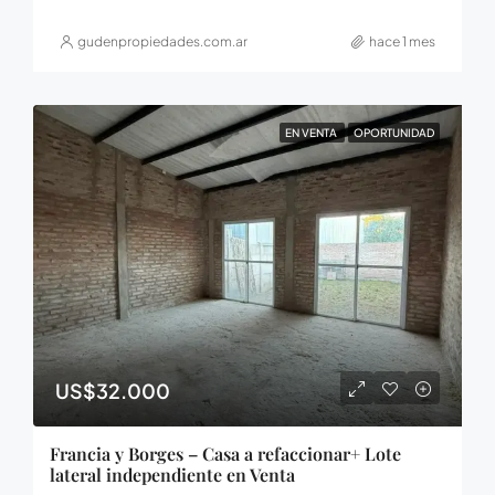
gudenpropiedades.com.ar
hace 1 mes
EN VENTA
OPORTUNIDAD
US$32.000
Francia y Borges – Casa a refaccionar+ Lote
lateral independiente en Venta