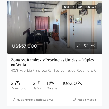
EN VENTA
OPORTUNIDAD
US$57.000
Zona Av. Ramirez y Provincias Unidas – Dúplex
en Venta
4079, Avenida Francisco Ramírez, Lomas del Rocamora, Paraná, Municipio de Paraná, Distrito Sauce, Departamento Paraná, Entre Ríos, E3104HMA, Argentina
2
2
1
106.80
Dormitorios
Baños
Garage
gudenpropiedades.com.ar
hace 3 meses