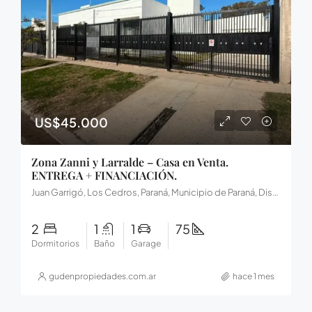
US$45.000
Zona Zanni y Larralde – Casa en Venta.
ENTREGA + FINANCIACIÓN.
Juan Garrigó, Los Cedros, Paraná, Municipio de Paraná, Distrito Sauce, Departamento Paraná, Entre Ríos, E3106LEQ, Argentina
2
1
1
75
Dormitorios
Baño
Garage
gudenpropiedades.com.ar
hace 1 mes