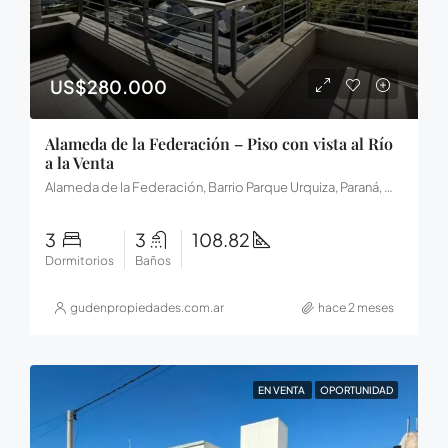
US$280.000
Alameda de la Federación – Piso con vista al Río
a la Venta
Alameda de la Federación, Barrio Parque Urquiza, Paraná, Municipio de Paraná, Distrito Sauce, Departamento Paraná, Entre Ríos, E3100, Argentina
3
3
108.82
Dormitorios
Baños
gudenpropiedades.com.ar
hace 2 meses
EN VENTA
OPORTUNIDAD