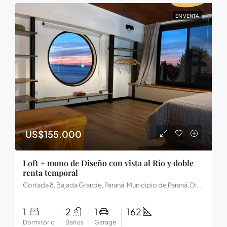
EN VENTA
US$155.000
Loft + mono de Diseño con vista al Río y doble
renta temporal
Cortada 8, Bajada Grande, Paraná, Municipio de Paraná, Distrito Sauce, Departamento Paraná, Entre Ríos, E3100, Argentina
1
2
1
162
Dormitorio
Baños
Garage