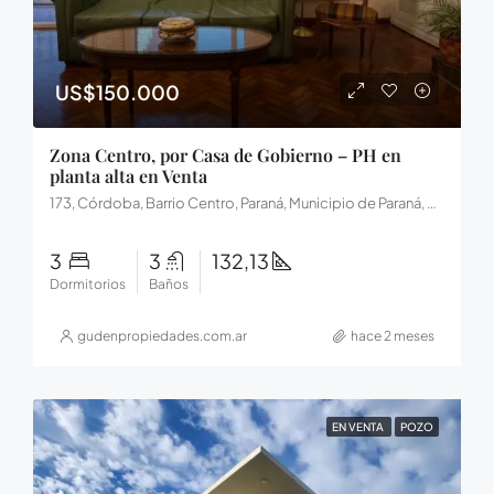
US$150.000
Zona Centro, por Casa de Gobierno – PH en
planta alta en Venta
173, Córdoba, Barrio Centro, Paraná, Municipio de Paraná, Distrito Sauce, Departamento Paraná, Entre Ríos, 3100, Argentina
3
3
132,13
Dormitorios
Baños
gudenpropiedades.com.ar
hace 2 meses
EN VENTA
POZO