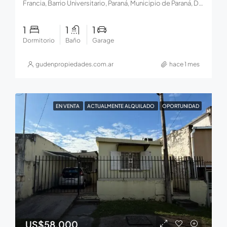
Francia, Barrio Universitario, Paraná, Municipio de Paraná, Distrito Sauce, Departamento Paraná, Entre Ríos, 3102, Argentina
1
1
1
Dormitorio
Baño
Garage
gudenpropiedades.com.ar
hace 1 mes
EN VENTA
ACTUALMENTE ALQUILADO
OPORTUNIDAD
US$58.000