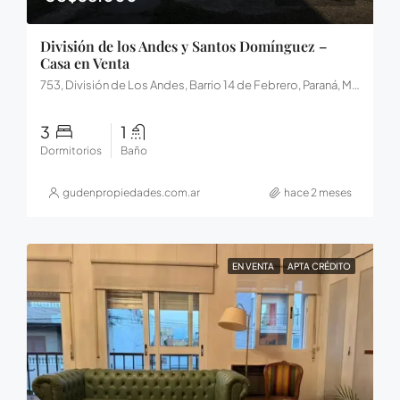
División de los Andes y Santos Domínguez –
Casa en Venta
753, División de Los Andes, Barrio 14 de Febrero, Paraná, Municipio de Paraná, Distrito Sauce, Departamento Paraná, Entre Ríos, 3102, Argentina
3
1
Dormitorios
Baño
gudenpropiedades.com.ar
hace 2 meses
EN VENTA
APTA CRÉDITO