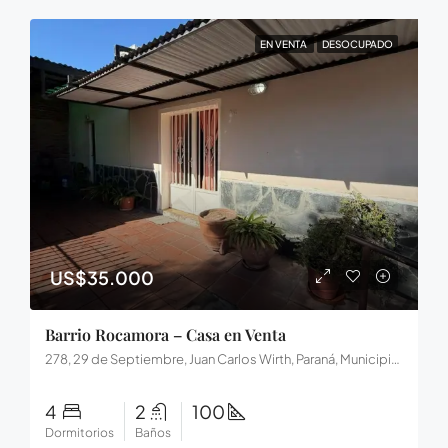
EN VENTA
DESOCUPADO
US$35.000
Barrio Rocamora – Casa en Venta
278, 29 de Septiembre, Juan Carlos Wirth, Paraná, Municipio de Paraná, Distrito Sauce, Departamento Paraná, Entre Ríos, 3102, Argentina
4
2
100
Dormitorios
Baños