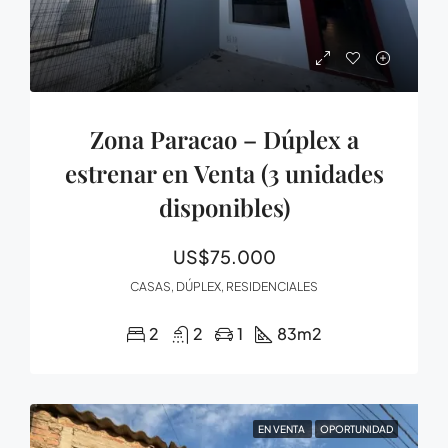
Zona Paracao – Dúplex a
estrenar en Venta (3 unidades
disponibles)
US$75.000
CASAS, DÚPLEX, RESIDENCIALES
2
2
1
83
m2
EN VENTA
OPORTUNIDAD