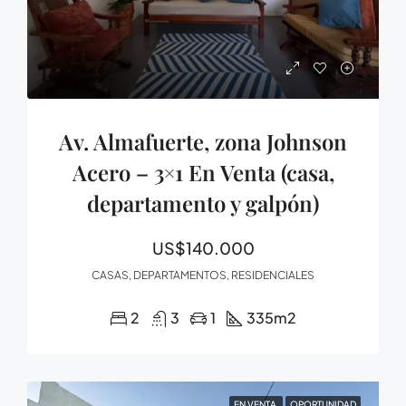
Av. Almafuerte, zona Johnson
Acero – 3×1 En Venta (casa,
departamento y galpón)
US$140.000
CASAS, DEPARTAMENTOS, RESIDENCIALES
2
3
1
335
m2
EN VENTA
OPORTUNIDAD