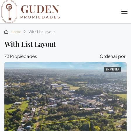
Home
With List Layout
With List Layout
73 Propiedades
Ordenar por:
EN VENTA