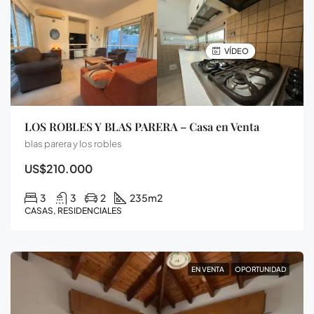
VÍDEO
LOS ROBLES Y BLAS PARERA – Casa en Venta
blas parera y los robles
US$210.000
3
3
2
235
m2
CASAS, RESIDENCIALES
EN VENTA
OPORTUNIDAD