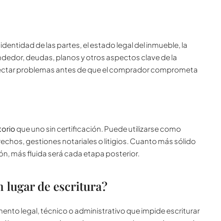
la identidad de las partes, el estado legal del inmueble, la
endedor, deudas, planos y otros aspectos clave de la
etectar problemas antes de que el comprador comprometa
orio
que uno sin certificación. Puede utilizarse como
echos, gestiones notariales o litigios. Cuanto más sólido
ión, más fluida será cada etapa posterior.
 lugar de escritura?
mento legal, técnico o administrativo que impide escriturar