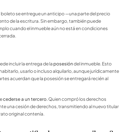
 el boleto se entregue un anticipo —una parte del precio
nto de la escritura. Sin embargo, también puede
jemplo cuando el inmueble aún no está en condiciones
cerrada.
ede incluir la entrega de la
posesión
del inmueble. Esto
bitarlo, usarlo o incluso alquilarlo, aunque jurídicamente
partes acuerdan que la posesión se entregará recién al
de
cederse a un tercero.
Quien compró los derechos
te una cesión de derechos, transmitiendo al nuevo titular
ato original contenía.