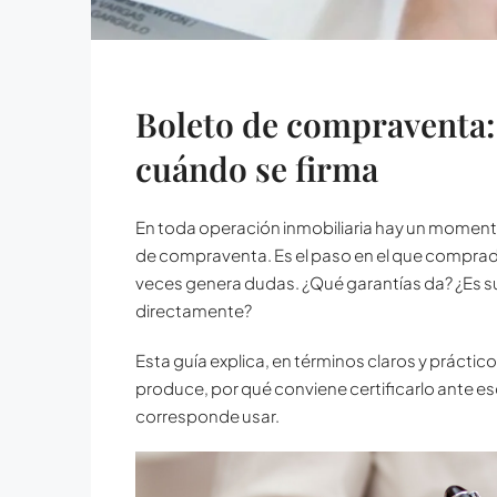
Boleto de compraventa: 
cuándo se firma
En toda operación inmobiliaria hay un momento 
de compraventa. Es el paso en el que compra
veces genera dudas. ¿Qué garantías da? ¿Es su
directamente?
Esta guía explica, en términos claros y práctic
produce, por qué conviene certificarlo ante es
corresponde usar.