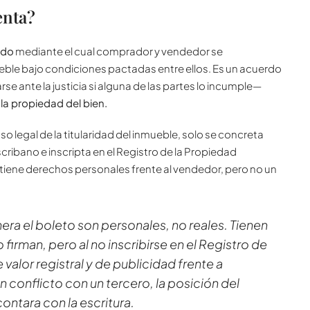
enta?
ado
mediante el cual comprador y vendedor se
ble bajo condiciones pactadas entre ellos. Es un acuerdo
se ante la justicia si alguna de las partes lo incumple—
 la propiedad del bien.
aso legal de la titularidad del inmueble, solo se concreta
cribano e inscripta en el Registro de la Propiedad
ene derechos personales frente al vendedor, pero no un
ra el boleto son personales, no reales. Tienen
o firman, pero al no inscribirse en el Registro de
alor registral y de publicidad frente a
un conflicto con un tercero, la posición del
ontara con la escritura.