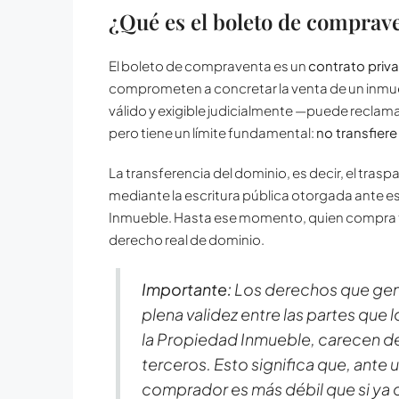
¿Qué es el boleto de comprav
El boleto de compraventa es un
contrato priv
comprometen a concretar la venta de un inmue
válido y exigible judicialmente —puede reclamar
pero tiene un límite fundamental:
no transfiere
La transferencia del dominio, es decir, el trasp
mediante la escritura pública otorgada ante es
Inmueble. Hasta ese momento, quien compra ti
derecho real de dominio.
Importante:
Los derechos que gene
plena validez entre las partes que l
la Propiedad Inmueble, carecen de v
terceros. Esto significa que, ante 
comprador es más débil que si ya c