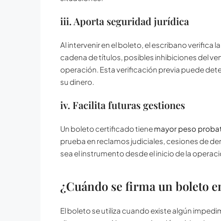
iii. Aporta seguridad jurídica
Al intervenir en el boleto, el escribano verifica 
cadena de títulos, posibles inhibiciones del v
operación. Esta verificación previa puede d
su dinero.
iv. Facilita futuras gestiones
Un boleto certificado tiene
mayor peso probat
prueba en reclamos judiciales, cesiones de der
sea el instrumento desde el inicio de la operac
¿Cuándo se firma un boleto en
El boleto se utiliza cuando existe algún impedi