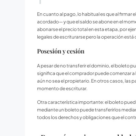
En cuanto al pago, lo habitual es que al firmar
acordado— y que el saldo se abone en el mome
abonarse el precio total en esta etapa, por e
legales de escriturarse pero la operación está 
Posesión y cesión
A pesar de no transferir el dominio, el boleto pu
significa que el comprador puede comenzar a ha
aún no sea el propietario. En otros casos, las 
momento de escriturar.
Otra característica importante: el boleto pue
mediante un boleto puede transferirlos median
todos los derechos y obligaciones que el contr