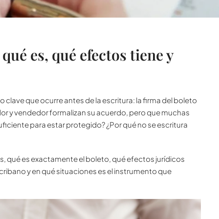
qué es, qué efectos tiene y
clave que ocurre antes de la escritura: la firma del boleto
dor y vendedor formalizan su acuerdo, pero que muchas
ficiente para estar protegido? ¿Por qué no se escritura
os, qué es exactamente el boleto, qué efectos jurídicos
cribano y en qué situaciones es el instrumento que