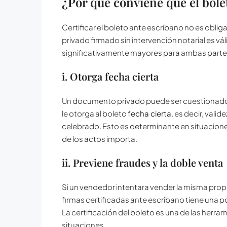
¿Por qué conviene que el bole
Certificar el boleto ante escribano no es obli
privado firmado sin intervención notarial es vá
significativamente mayores para ambas partes.
i. Otorga fecha cierta
Un documento privado puede ser cuestionado 
le otorga al boleto
fecha cierta
, es decir, vali
celebrado. Esto es determinante en situacion
de los actos importa.
ii. Previene fraudes y la doble venta
Si un vendedor intentara vender la misma pro
firmas certificadas ante escribano tiene una po
La certificación del boleto es una de las herr
situaciones.