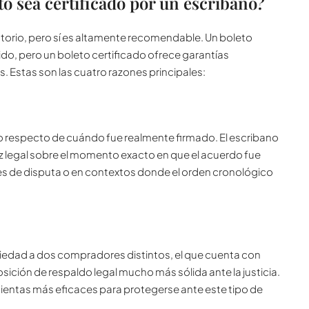
to sea certificado por un escribano?
gatorio, pero sí es altamente recomendable. Un boleto
lido, pero un boleto certificado ofrece garantías
 Estas son las cuatro razones principales:
respecto de cuándo fue realmente firmado. El escribano
dez legal sobre el momento exacto en que el acuerdo fue
es de disputa o en contextos donde el orden cronológico
piedad a dos compradores distintos, el que cuenta con
sición de respaldo legal mucho más sólida ante la justicia.
amientas más eficaces para protegerse ante este tipo de